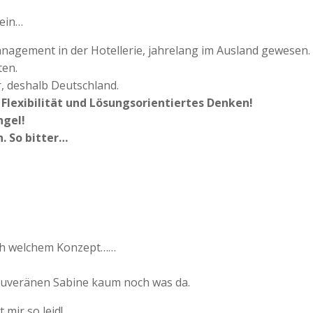
sein…
nagement in der Hotellerie, jahrelang im Ausland gewesen. 
ten.
r, deshalb Deutschland.
 Flexibilität und Lösungsorientiertes Denken!
ngel!
n. So bitter…
nach welchem Konzept……
souveränen Sabine kaum noch was da.
mir so leid!