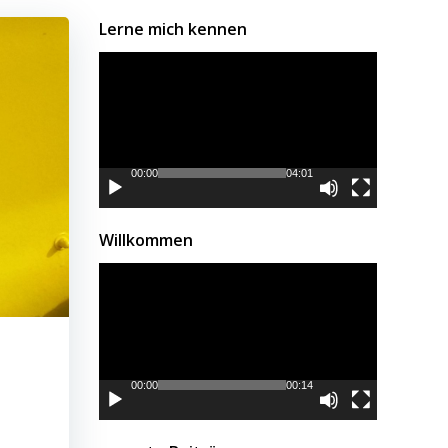
Lerne mich kennen
Video-
Player
00:00
04:01
Willkommen
Video-
Player
00:00
00:14