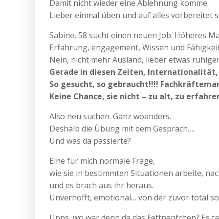
Damit nicht wieder eine Ablehnung komme.
Lieber einmal üben und auf alles vorbereitet 
Sabine, 58 sucht einen neuen Job. Höheres Ma
Erfahrung, engagement, Wissen und Fähigkei
Nein, nicht mehr Ausland, lieber etwas ruhige
Gerade in diesen Zeiten, Internationalität,
So gesucht, so gebraucht!!!! Fachkräftema
Keine Chance, sie nicht – zu alt, zu erfahre
Also neu suchen. Ganz woanders.
Deshalb die Übung mit dem Gespräch….
Und was da passierte?
Eine für mich normale Frage,
wie sie in bestimmten Situationen arbeite, 
und es brach aus ihr heraus.
Unverhofft, emotional… von der zuvor total 
Upps, wo war denn da das Fettnäpfchen? Es tat 