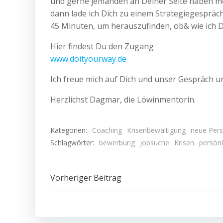
und gerne jemanden an Deiner Seite haben m
dann lade ich Dich zu einem Strategiegespräch
45 Minuten, um herauszufinden, ob& wie ich 
Hier findest Du den Zugang
www.doityourway.de
Ich freue mich auf Dich und unser Gespräch u
Herzlichst Dagmar, die Löwinmentorin.
Kategorien:
Coaching
Krisenbewältigung
neue Pers
Schlagwörter:
bewerbung
jobsuche
Krisen
persönl
Beitragsnavigation
Vorheriger Beitrag