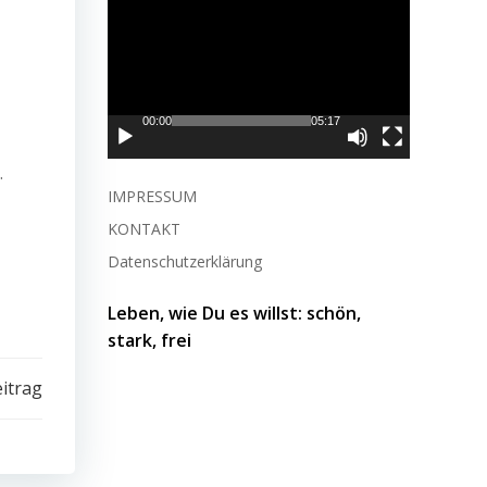
Video-
Player
00:00
05:17
.
IMPRESSUM
KONTAKT
Datenschutzerklärung
Leben, wie Du es willst: schön,
stark, frei
itrag