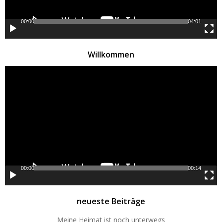
00:00
04:01
Willkommen
Video-
Player
00:00
00:14
neueste Beiträge
Meine Heimat ist noch unterwegs