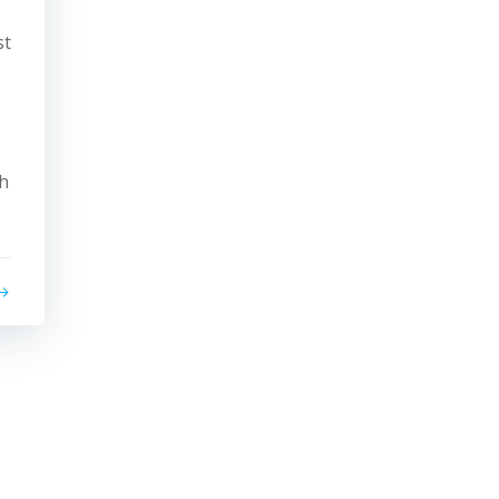
st
ch