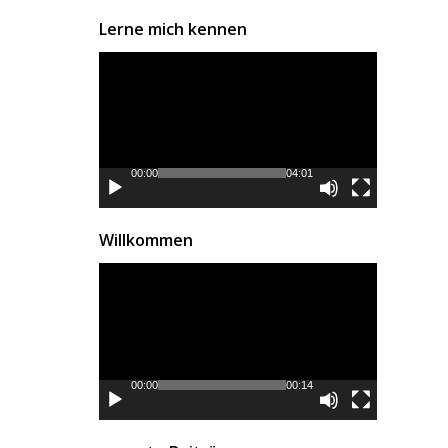
Lerne mich kennen
Video-
Player
00:00
04:01
Willkommen
Video-
Player
00:00
00:14