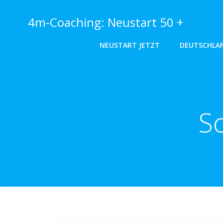
Zum
Inhalt
4m-Coaching: Neustart 50 +
springen
NEUSTART JETZT
DEUTSCHLA
S