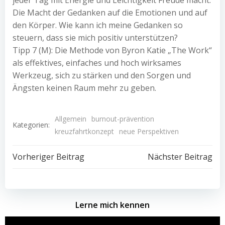
jeder Tag mit Energie und Leichtigkeit Freude macht.
Die Macht der Gedanken auf die Emotionen und auf
den Körper. Wie kann ich meine Gedanken so
steuern, dass sie mich positiv unterstützen?
Tipp 7 (M): Die Methode von Byron Katie „The Work“
als effektives, einfaches und hoch wirksames
Werkzeug, sich zu stärken und den Sorgen und
Ängsten keinen Raum mehr zu geben.
Allgemein
burnout-prävention
Kategorien:
kreuzfahrtkonzept
neue Perspektiven
Beitragsnavigation
Beitragsnav
Vorheriger Beitrag
Nächster Beitrag
Lerne mich kennen
Video-